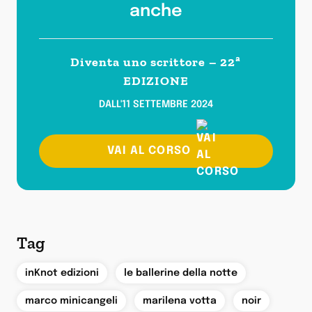
anche
Diventa uno scrittore – 22ª
EDIZIONE
DALL'11 SETTEMBRE 2024
VAI AL CORSO
Tag
,
,
inKnot edizioni
le ballerine della notte
,
,
,
marco minicangeli
marilena votta
noir