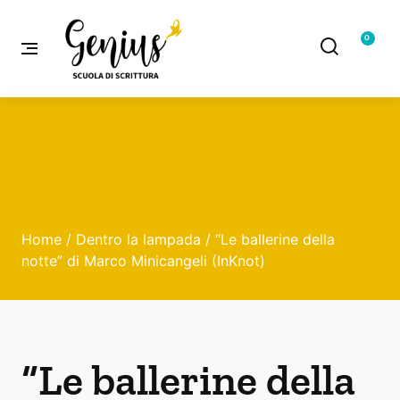
0
Home
/
Dentro la lampada
/ “Le ballerine della
notte” di Marco Minicangeli (InKnot)
“Le ballerine della