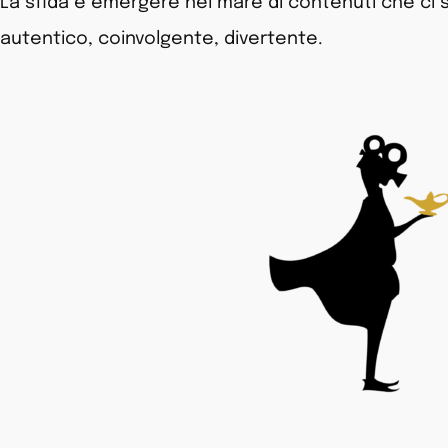
La sfida è emergere nel mare di contenuti che ci 
autentico, coinvolgente, divertente.