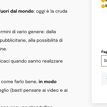
S
S
fuori dal mondo
: oggi è la cruda
rmini di vario genere: dalla
bblicitarie, alla possibilità di
ine.
Pa
fficaci quando sanno realizzare
e come farlo bene,
in modo
glio (basti pensare ai video e ai