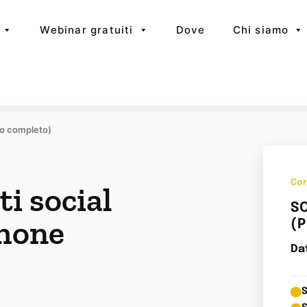
Webinar gratuiti
Dove
Chi siamo
so completo)
Cor
i social
S
phone
(
Da
S