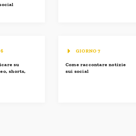
social
 6
GIORNO 7
care su
Come raccontare notizie
eo, shorts,
sui social