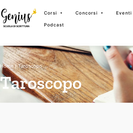
Corsi
Concorsi
Eventi
Podcast
Home
/ Taroscopo
Taroscopo