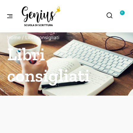
0
Home
/ Libri consigliati
Libri
consigliati