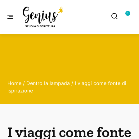
0
Home
/
Dentro la lampada
/ I viaggi come fonte di
ispirazione
I viaggi come fonte