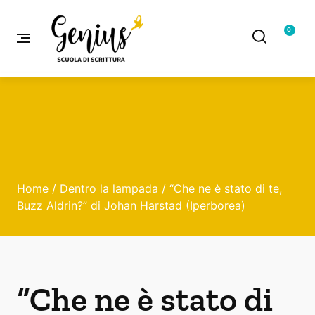
0
Home
/
Dentro la lampada
/ “Che ne è stato di te,
Buzz Aldrin?” di Johan Harstad (Iperborea)
“Che ne è stato di