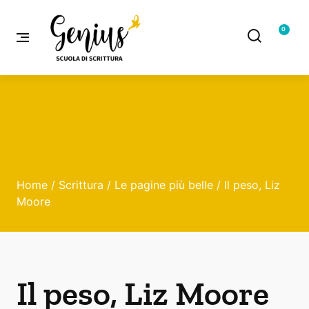
0
Home
/
Scrittura
/
Le pagine più belle
/ Il peso, Liz
Moore
Il peso, Liz Moore