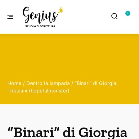
0
Home
/
Dentro la lampada
/ “Binari” di Giorgia
Tribuiani (hopefulmonster)
“Binari” di Giorgia