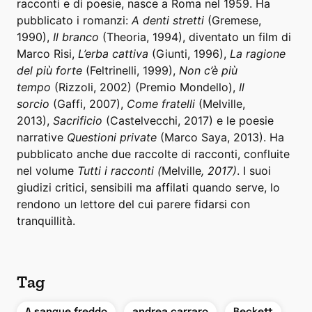
racconti e di poesie, nasce a Roma nel 1959. Ha
pubblicato i romanzi:
A denti stretti
(Gremese,
1990),
Il branco
(Theoria, 1994), diventato un film di
Marco Risi,
L’erba cattiva
(Giunti, 1996),
La ragione
del più forte
(Feltrinelli, 1999),
Non c’è più
tempo
(Rizzoli, 2002) (Premio Mondello),
Il
sorcio
(Gaffi, 2007),
Come fratelli
(Melville,
2013),
Sacrificio
(Castelvecchi, 2017) e le poesie
narrative
Questioni private
(Marco Saya, 2013). Ha
pubblicato anche due raccolte di racconti, confluite
nel volume
Tutti i racconti (
Melville
, 2017)
. I suoi
giudizi critici, sensibili ma affilati quando serve, lo
rendono un lettore del cui parere fidarsi con
tranquillità.
Tag
,
,
,
A sangue freddo
andrea carraro
Beckett