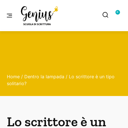
0
Home
/
Dentro la lampada
/ Lo scrittore è un tipo
solitario?
Lo scrittore è un