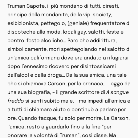
Truman Capote, il più mondano di tutti, diresti,
principe della mondanità, della vip-society,
esibizionista, pettegolo, (geniale) frequentatore di
discoteche alla moda, locali gay, salotti, feste e
contro-feste alcoliche… Pare che addirittura,
simbolicamente, morì spettegolando nel salotto di
un’amica californiana dove era andato a rifugiarsi
dopo l’ennesimo ricovero per disintossicarsi
dall’alcol e dalla droga… Dalla sua amica, una tale
che si chiamava Carson, per la cronaca, – leggo da
una sua biografia, – il grande scrittore di
A sangue
freddo
si sentì subito male. – ma impedì all’amica e
a tutti di chiamare aiuto e continuò a parlare per
ore. Quando tacque, fu solo per morire. La Carson,
l’amica, restò a guardarlo fino alla fine “per
onorare la volontà di Truman”, così disse. Ma