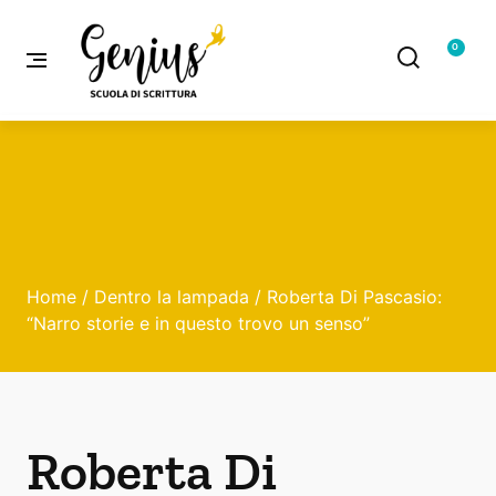
0
Home
/
Dentro la lampada
/ Roberta Di Pascasio:
“Narro storie e in questo trovo un senso”
Roberta Di