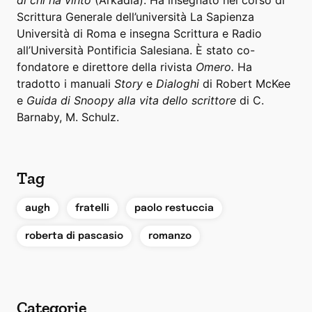
di chi ha vinto
(Arkadia). Ha insegnato nel corso di
Scrittura Generale dell’università La Sapienza
Università di Roma e insegna Scrittura e Radio
all’Università Pontificia Salesiana. È stato co-
fondatore e direttore della rivista
Omero.
Ha
tradotto i manuali
Story
e
Dialoghi
di Robert McKee
e
Guida di Snoopy alla vita dello scrittore
di C.
Barnaby, M. Schulz.
Tag
,
,
,
augh
fratelli
paolo restuccia
,
roberta di pascasio
romanzo
Categorie