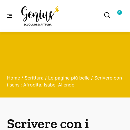
0
Home
/
Scrittura
/
Le pagine più belle
/ Scrivere con
i sensi: Afrodita, Isabel Allende
Scrivere con i