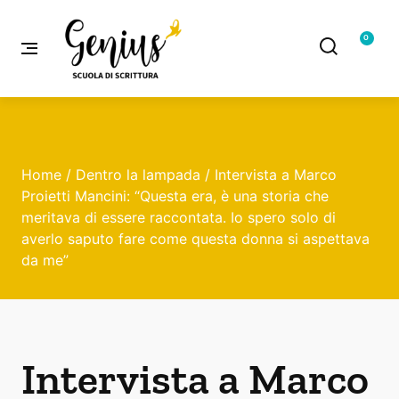
0
Home
/
Dentro la lampada
/ Intervista a Marco
Proietti Mancini: “Questa era, è una storia che
meritava di essere raccontata. Io spero solo di
averlo saputo fare come questa donna si aspettava
da me”
Intervista a Marco