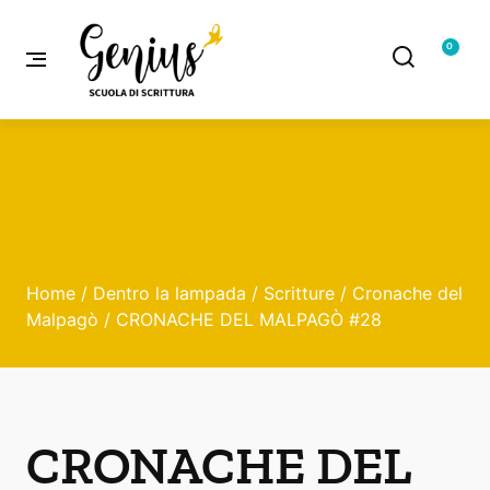
0
Home
/
Dentro la lampada
/
Scritture
/
Cronache del
Malpagò
/ CRONACHE DEL MALPAGÒ #28
CRONACHE DEL