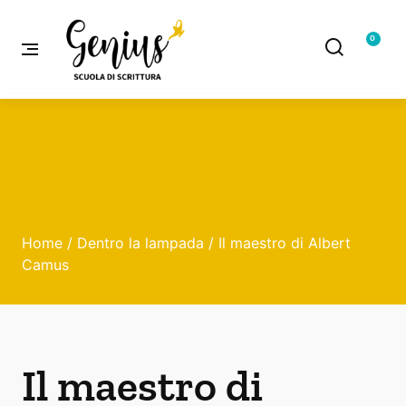
0
Home
/
Dentro la lampada
/ Il maestro di Albert
Camus
Il maestro di