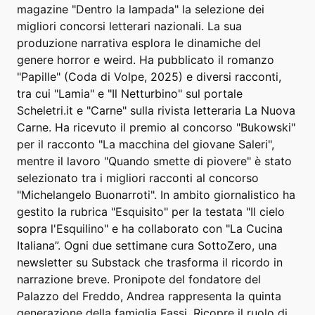
magazine "Dentro la lampada" la selezione dei
migliori concorsi letterari nazionali. La sua
produzione narrativa esplora le dinamiche del
genere horror e weird. Ha pubblicato il romanzo
"Papille" (Coda di Volpe, 2025) e diversi racconti,
tra cui "Lamia" e "Il Netturbino" sul portale
Scheletri.it e "Carne" sulla rivista letteraria La Nuova
Carne. Ha ricevuto il premio al concorso "Bukowski"
per il racconto "La macchina del giovane Saleri",
mentre il lavoro "Quando smette di piovere" è stato
selezionato tra i migliori racconti al concorso
"Michelangelo Buonarroti". In ambito giornalistico ha
gestito la rubrica "Esquisito" per la testata "Il cielo
sopra l'Esquilino" e ha collaborato con "La Cucina
Italiana”. Ogni due settimane cura SottoZero, una
newsletter su Substack che trasforma il ricordo in
narrazione breve. Pronipote del fondatore del
Palazzo del Freddo, Andrea rappresenta la quinta
generazione della famiglia Fassi. Ricopre il ruolo di