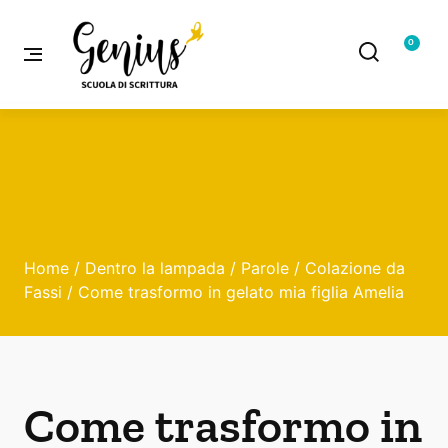
0
Home
/
Dentro la lampada
/
Parole
/
Colazione da
Fassi
/ Come trasformo in gelato mia figlia Amelia
Come trasformo in