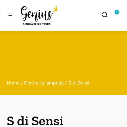
0
Home
/
Dentro la lampada
/ S di Sensi
S di Sensi