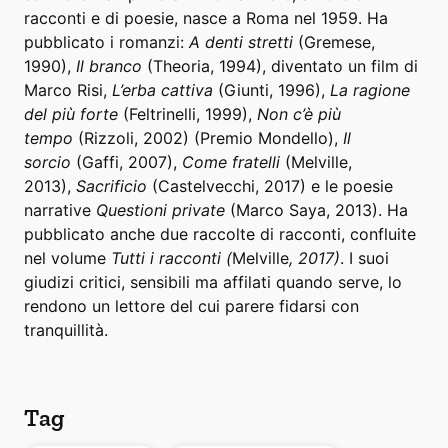
racconti e di poesie, nasce a Roma nel 1959. Ha
pubblicato i romanzi:
A denti stretti
(Gremese,
1990),
Il branco
(Theoria, 1994), diventato un film di
Marco Risi,
L’erba cattiva
(Giunti, 1996),
La ragione
del più forte
(Feltrinelli, 1999),
Non c’è più
tempo
(Rizzoli, 2002) (Premio Mondello),
Il
sorcio
(Gaffi, 2007),
Come fratelli
(Melville,
2013),
Sacrificio
(Castelvecchi, 2017) e le poesie
narrative
Questioni private
(Marco Saya, 2013). Ha
pubblicato anche due raccolte di racconti, confluite
nel volume
Tutti i racconti (
Melville
, 2017)
. I suoi
giudizi critici, sensibili ma affilati quando serve, lo
rendono un lettore del cui parere fidarsi con
tranquillità.
Tag