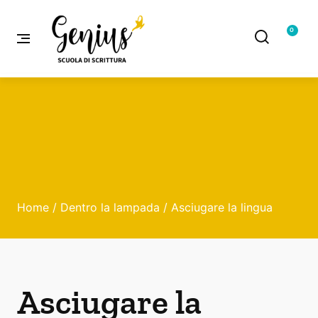
0
Home
/
Dentro la lampada
/ Asciugare la lingua
Asciugare la