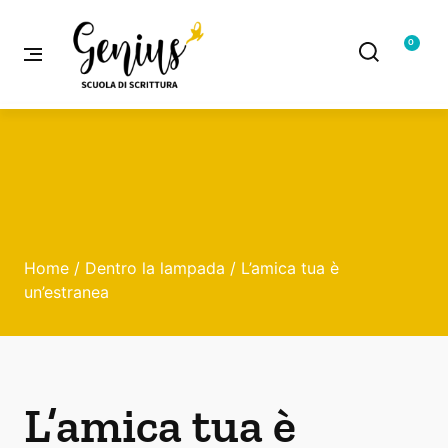
0
Home
/
Dentro la lampada
/ L’amica tua è
un’estranea
L’amica tua è