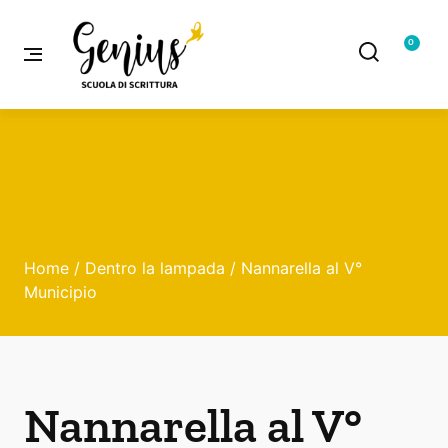
0
Home
/
Dentro la lampada
/ Nannarella al V°
Municipio
Nannarella al V°