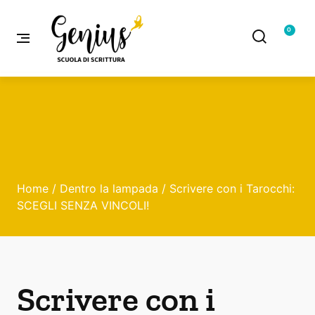
0
Home
/
Dentro la lampada
/ Scrivere con i Tarocchi:
SCEGLI SENZA VINCOLI!
Scrivere con i