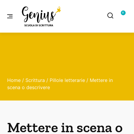
0
Home
/
Scrittura
/
Pillole letterarie
/ Mettere in
scena o descrivere
Mettere in scena o