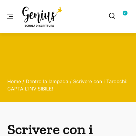
0
Home
/
Dentro la lampada
/ Scrivere con i Tarocchi:
CAPTA L’INVISIBILE!
Scrivere con i