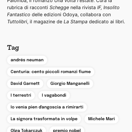
Palomba, il romanzo
Una volta l'estate
. Cura la
rubrica di racconti
Schegge
nella rivista
IF, Insolito
Fantastico
delle edizioni Odoya, collabora con
Tuttolibri
, il magazine de
La Stampa
dedicato ai libri.
Tag
,
andrés neuman
,
Centuria: cento piccoli romanzi fiume
,
,
David Garnett
Giorgio Manganelli
,
,
I terrestri
I vagabondi
,
Io venìa pien d'angoscia a rimirarti
,
,
La signora trasformata in volpe
Michele Mari
,
,
Olga Tokarczuk
premio nobel