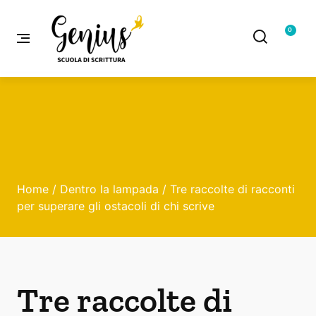
0
Home
/
Dentro la lampada
/ Tre raccolte di racconti
per superare gli ostacoli di chi scrive
Tre raccolte di