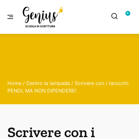
0
Home
/
Dentro la lampada
/ Scrivere con i tarocchi:
PENDI, MA NON DIPENDERE!
Scrivere con i