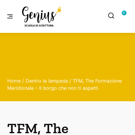
0
Home
/
Dentro la lampada
/ TFM, The Formazione
Meridionale – Il borgo che non ti aspetti
TFM, The