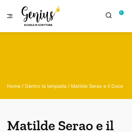
0
Home
/
Dentro la lampada
/ Matilde Serao e il Duce
Matilde Serao e il