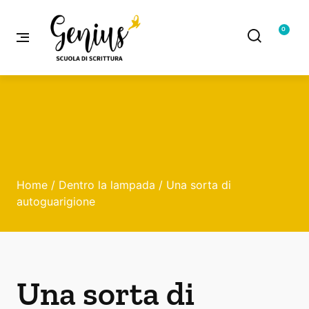
0
Home
/
Dentro la lampada
/ Una sorta di
autoguarigione
Una sorta di