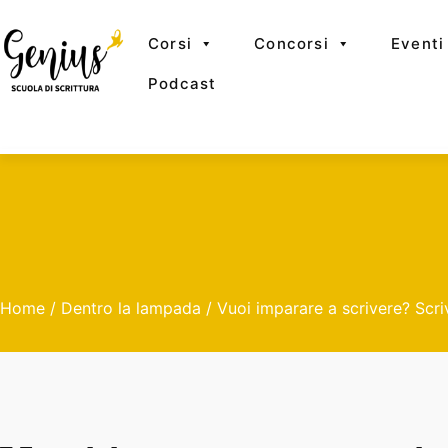
Corsi
Concorsi
Eventi
Podcast
Home
/
Dentro la lampada
/ Vuoi imparare a scrivere? Scri