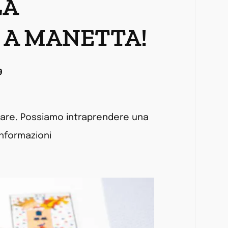
LA
 A MANETTA!
9
udiare. Possiamo intraprendere una
informazioni