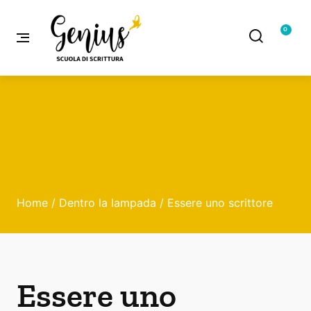
0
Home
/
Dentro la lampada
/ Essere uno scrittore
Essere uno