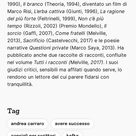
1990),
Il branco
(Theoria, 1994), diventato un film di
Marco Risi,
L’erba cattiva
(Giunti, 1996),
La ragione
del più forte
(Feltrinelli, 1999),
Non c’è più
tempo
(Rizzoli, 2002) (Premio Mondello),
Il
sorcio
(Gaffi, 2007),
Come fratelli
(Melville,
2013),
Sacrificio
(Castelvecchi, 2017) e le poesie
narrative
Questioni private
(Marco Saya, 2013). Ha
pubblicato anche due raccolte di racconti, confluite
nel volume
Tutti i racconti (
Melville
, 2017)
. I suoi
giudizi critici, sensibili ma affilati quando serve, lo
rendono un lettore del cui parere fidarsi con
tranquillità.
Tag
,
,
andrea carraro
avere successo
,
,