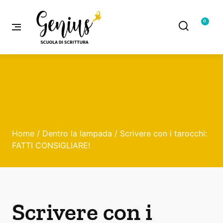
0
Home
/
Dentro la lampada
/ Scrivere con i tarocchi:
FATTI CONSIGLIARE!
Scrivere con i