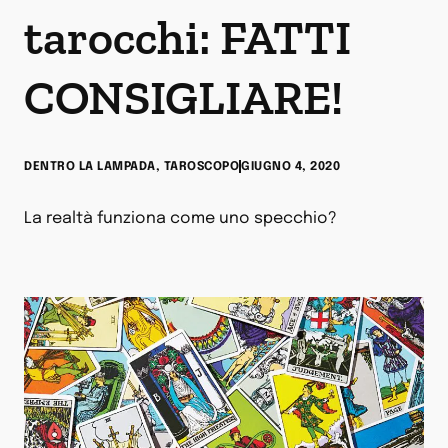
tarocchi: FATTI
CONSIGLIARE!
DENTRO LA LAMPADA
,
TAROSCOPO
GIUGNO 4, 2020
La realtà funziona come uno specchio?