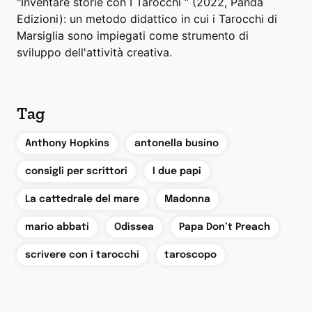
"Inventare storie con I Tarocchi “ (2022, Panda
Edizioni): un metodo didattico in cui i Tarocchi di
Marsiglia sono impiegati come strumento di
sviluppo dell'attività creativa.
Tag
,
,
Anthony Hopkins
antonella busino
,
,
consigli per scrittori
I due papi
,
,
La cattedrale del mare
Madonna
,
,
,
mario abbati
Odissea
Papa Don’t Preach
,
scrivere con i tarocchi
taroscopo