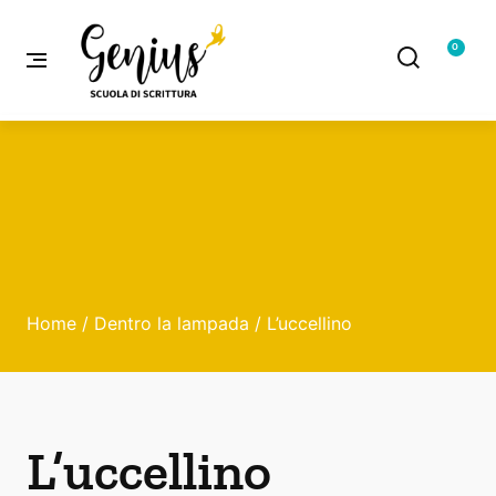
0
Home
/
Dentro la lampada
/ L’uccellino
L’uccellino