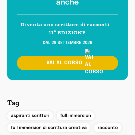
anche
Diventa uno scrittore di racconti –
11ª EDIZIONE
DAL 29 SETTEMBRE 2026
VAI AL CORSO
Tag
,
,
aspiranti scrittori
full immersion
,
full immersion di scrittura creativa
racconto