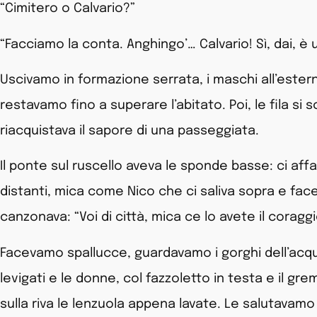
“Cimitero o Calvario?”
“Facciamo la conta. Anghingo’… Calvario! Sì, dai, è 
Uscivamo in formazione serrata, i maschi all’estern
restavamo fino a superare l’abitato. Poi, le fila si 
riacquistava il sapore di una passeggiata.
Il ponte sul ruscello aveva le sponde basse: ci af
distanti, mica come Nico che ci saliva sopra e facev
canzonava: “Voi di città, mica ce lo avete il coragg
Facevamo spallucce, guardavamo i gorghi dell’acqu
levigati e le donne, col fazzoletto in testa e il 
sulla riva le lenzuola appena lavate. Le salutavam