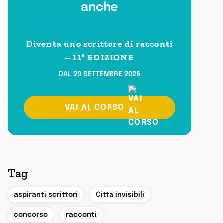
anche
Diventa uno scrittore di racconti
– 11ª EDIZIONE
DAL 29 SETTEMBRE 2026
VAI AL CORSO
Tag
,
,
aspiranti scrittori
Città invisibili
,
concorso
racconti