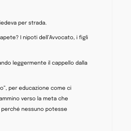
iedeva per strada.
apete? I nipoti dell’Avvocato, i figli
zando leggermente il cappello dalla
no”, per educazione come ci
cammino verso la meta che
a, perché nessuno potesse