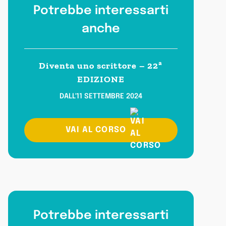
Potrebbe interessarti
anche
Diventa uno scrittore – 22ª
EDIZIONE
DALL'11 SETTEMBRE 2024
VAI AL CORSO
Potrebbe interessarti