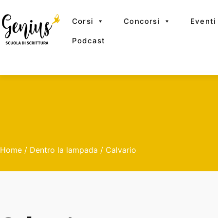
Corsi
Concorsi
Eventi
Podcast
Home
/
Dentro la lampada
/ Calvario