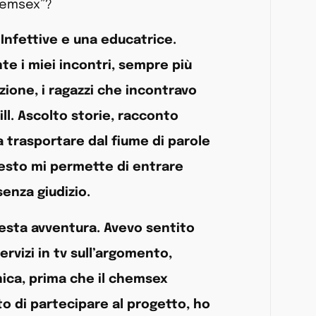
chemsex”?
Infettive e una educatrice.
te i miei incontri, sempre più
ione, i ragazzi che incontravo
ll. Ascolto storie, racconto
ta trasportare dal fiume di parole
uesto mi permette di entrare
enza giudizio.
esta avventura. Avevo sentito
ervizi in tv sull’argomento,
nnica, prima che il chemsex
o di partecipare al progetto, ho