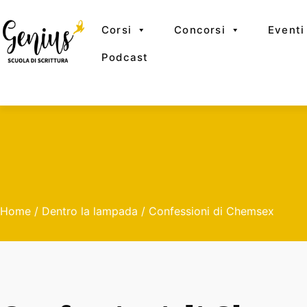
Corsi
Concorsi
Eventi
Podcast
Home
/
Dentro la lampada
/ Confessioni di Chemsex