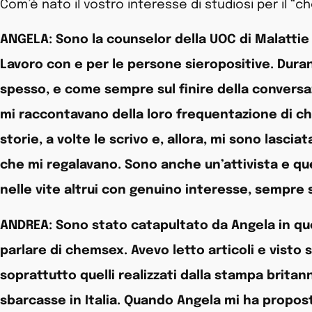
Com’è nato il vostro interesse di studiosi per il “
ANGELA: Sono la counselor della UOC di Malattie 
Lavoro con e per le persone sieropositive. Duran
spesso, e come sempre sul finire della conversaz
mi raccontavano della loro frequentazione di chi
storie, a volte le scrivo e, allora, mi sono lascia
che mi regalavano. Sono anche un’attivista e q
nelle vite altrui con genuino interesse, sempre s
ANDREA: Sono stato catapultato da Angela in qu
parlare di chemsex. Avevo letto articoli e visto s
soprattutto quelli realizzati dalla stampa brita
sbarcasse in Italia. Quando Angela mi ha propost