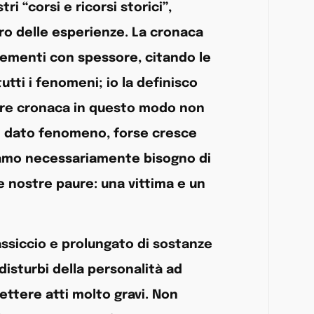
i “corsi e ricorsi storici”,
ro delle esperienze. La cronaca
 elementi con spessore, citando le
tti i fenomeni; io la definisco
 Fare cronaca in questo modo non
un dato fenomeno, forse cresce
iamo necessariamente bisogno di
le nostre paure: una vittima e un
ssiccio e prolungato di sostanze
isturbi della personalità ad
ettere atti molto gravi. Non