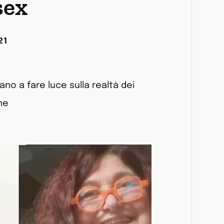
sex
21
no a fare luce sulla realtà dei
he