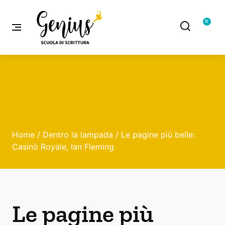
0
Home
/
Dentro la lampada
/ Le pagine più belle:
Casinò Royale, Ian Fleming
Le pagine più