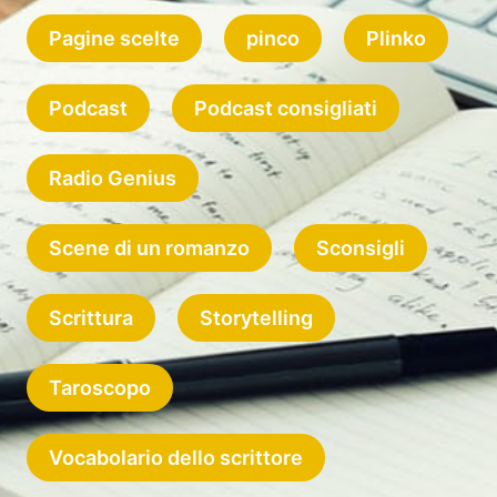
Pagine scelte
pinco
Plinko
Podcast
Podcast consigliati
Radio Genius
Scene di un romanzo
Sconsigli
Scrittura
Storytelling
Taroscopo
Vocabolario dello scrittore