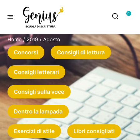
0
Home
/
2019
/ Agosto
Concorsi
Consigli di lettura
Consigli letterari
Consigli sulla voce
Dentro la lampada
Esercizi di stile
Libri consigliati