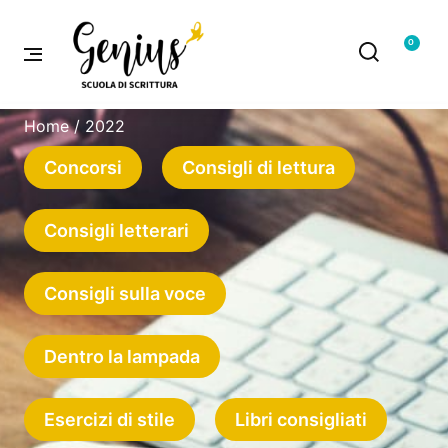
0
Home
/ 2022
Concorsi
Consigli di lettura
Consigli letterari
Consigli sulla voce
Dentro la lampada
Esercizi di stile
Libri consigliati