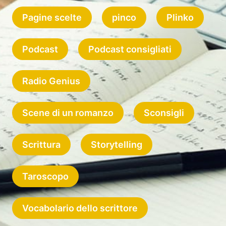
Pagine scelte
pinco
Plinko
Podcast
Podcast consigliati
Radio Genius
Scene di un romanzo
Sconsigli
Scrittura
Storytelling
Taroscopo
Vocabolario dello scrittore