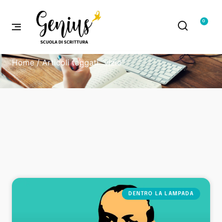
0
Home
/ Articoli taggati “vizio”
DENTRO LA LAMPADA