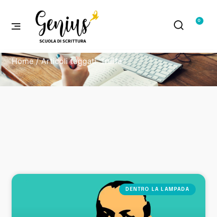
0
Home
/ Articoli taggati “truffa”
DENTRO LA LAMPADA