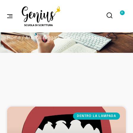
0
Home
/ Articoli taggati “smorfia di disgusto”
DENTRO LA LAMPADA