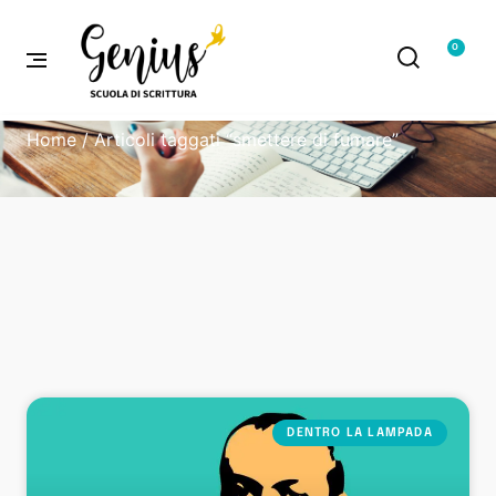
0
Home
/ Articoli taggati “smettere di fumare”
DENTRO LA LAMPADA