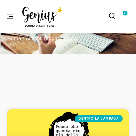
0
Home
/ Articoli taggati “paure”
DENTRO LA LAMPADA