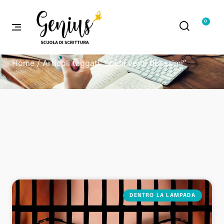
0
Home
/ Articoli taggati “occhi verdi durissimi”
DENTRO LA LAMPADA