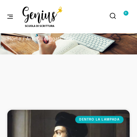
0
Home
/ Articoli taggati “lilith”
DENTRO LA LAMPADA