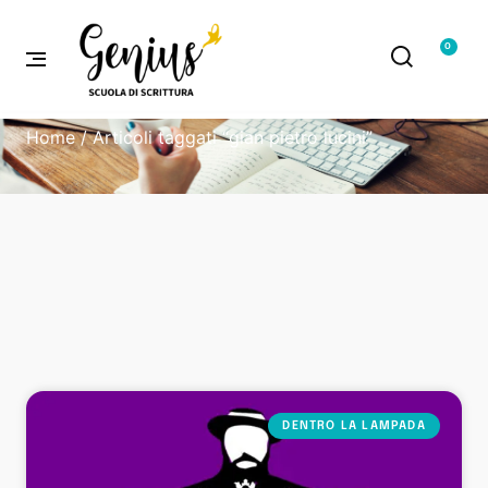
0
Home
/ Articoli taggati “gian pietro lucini”
DENTRO LA LAMPADA