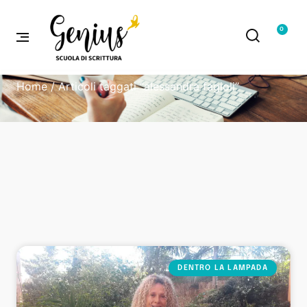
0
Home
/ Articoli taggati “alessandra fagioli”
DENTRO LA LAMPADA