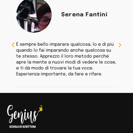
i
Serena Fantini
ne di
È sempre bello imparare qualcosa, lo e di più
Avevo
quando lo fai imparando anche qualcosa su
non s
o
te stesso. Apprezzo il loro metodo perché
Grazie
apre la mente a nuovi modi di vedere le cose,
trasf
o ma
e ti dà modo di trovare la tua voce.
pubbl
ttere
Esperienza importante, da fare e rifare.