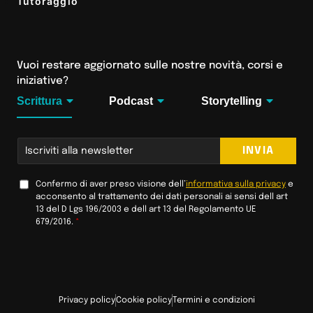
Tutoraggio
Vuoi restare aggiornato sulle nostre novità, corsi e
iniziative?
Scrittura
Podcast
Storytelling
E
INVIA
m
a
i
A
Confermo di aver preso visione dell’
informativa sulla privacy
e
c
acconsento al trattamento dei dati personali ai sensi dell art
l
c
13 del D Lgs 196/2003 e dell art 13 del Regolamento UE
*
e
679/2016.
*
t
t
a
z
i
o
Privacy policy
Cookie policy
Termini e condizioni
n