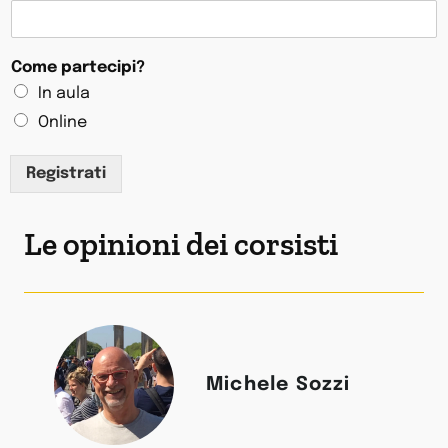
Come partecipi?
In aula
Online
p
Registrati
a
r
t
Le opinioni dei corsisti
e
c
i
p
i
?
*
E
zi
Serena Fantini
m
a
i