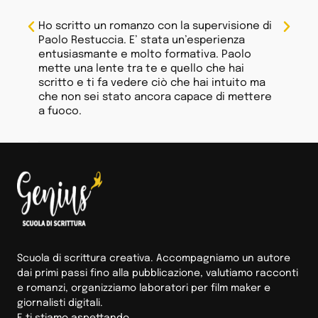
l
ione di
È sempre bello imparare qualcosa, lo e di più
Ave
za
quando lo fai imparando anche qualcosa su
non
olo
te stesso. Apprezzo il loro metodo perché
Gra
ai
apre la mente a nuovi modi di vedere le cose,
tra
ito ma
e ti dà modo di trovare la tua voce.
pub
mettere
Esperienza importante, da fare e rifare.
Scuola di scrittura creativa. Accompagniamo un autore
dai primi passi fino alla pubblicazione, valutiamo racconti
e romanzi, organizziamo laboratori per film maker e
giornalisti digitali.
E ti stiamo aspettando.