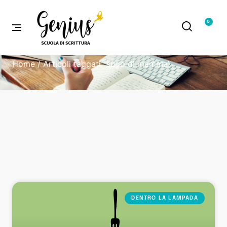
0
Home
/ Articoli taggati “sugo di mamma”
DENTRO LA LAMPADA