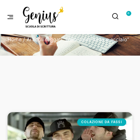
0
Home
/ Articoli taggati “cielo color fumo e acciaio”
COLAZIONE DA FASSI